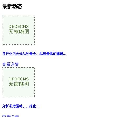
最新动态
是行业内天分品种最全、品级最高的建建...
查看详情
分析考虑园林、、绿化...