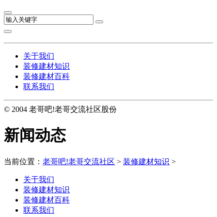
关于我们
装修建材知识
装修建材百科
联系我们
© 2004 老哥吧!老哥交流社区股份
新闻动态
当前位置：
老哥吧!老哥交流社区
>
装修建材知识
>
关于我们
装修建材知识
装修建材百科
联系我们