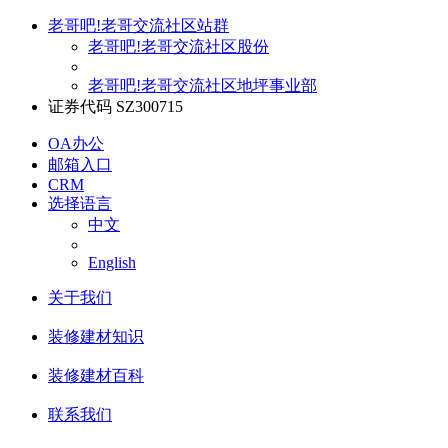
老哥吧!老哥交流社区站群
老哥吧!老哥交流社区股份
老哥吧!老哥交流社区地坪事业部
证券代码 SZ300715
OA办公
邮箱入口
CRM
选择语言
中文
English
关于我们
装修建材知识
装修建材百科
联系我们