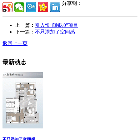
分享到：
上一篇：
引入“时间银.0”项目
下一篇：
不只添加了空间感
返回上一页
最新动态
不只添加了空间感...