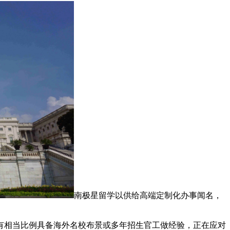
南极星留学以供给高端定制化办事闻名，
有相当比例具备海外名校布景或多年招生官工做经验，正在应对