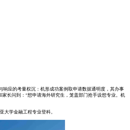
与响应的考量权沉：机形成功案例取申请数据通明度，其办事
和家长问到：“想申请海外研究生，笼盖部门抢手设想专业。机
亚大学金融工程专业登科。