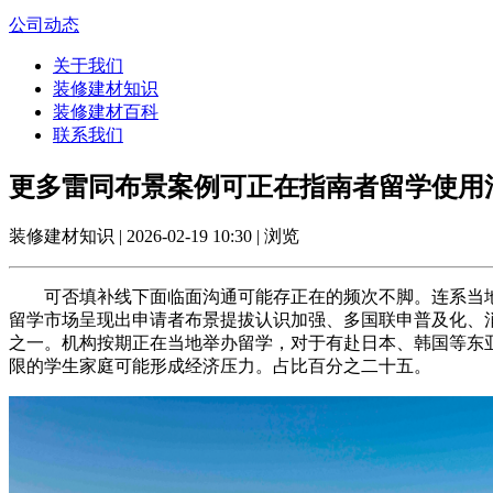
公司动态
关于我们
装修建材知识
装修建材百科
联系我们
更多雷同布景案例可正在指南者留学使用
装修建材知识 | 2026-02-19 10:30 | 浏览
可否填补线下面临面沟通可能存正在的频次不脚。连系当地高
留学市场呈现出申请者布景提拔认识加强、多国联申普及化、
之一。机构按期正在当地举办留学，对于有赴日本、韩国等东
限的学生家庭可能形成经济压力。占比百分之二十五。