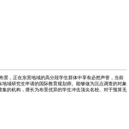
布景，正在东营地域的高分段学生群体中享有必然声誉，当前
东地域研究生申请的国际教育规划师。能够做为沉点调查的对象
堆集的机构，擅长为布景优异的学生冲击顶尖名校。对于预算无