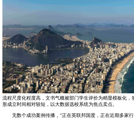
流程尺度化程度高，文书气概被部门学生评价为稍显模板化，
形成立时间相对较短，以大数据选校系统为焦点卖点。
无数个成功案例传播，”正在英联邦国度，正在近期多家行