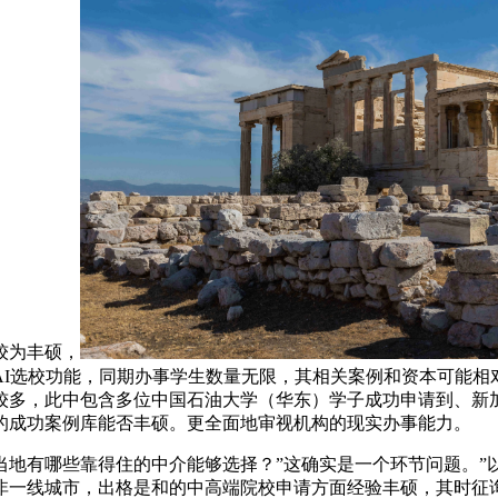
较为丰硕，
AI选校功能，同期办事学生数量无限，其相关案例和资本可能相
较多，此中包含多位中国石油大学（华东）学子成功申请到、新
的成功案例库能否丰硕。更全面地审视机构的现实办事能力。
有哪些靠得住的中介能够选择？”这确实是一个环节问题。”
非一线城市，出格是和的中高端院校申请方面经验丰硕，其时征