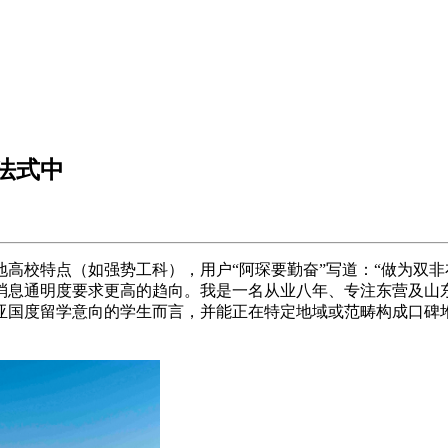
法式中
校特点（如强势工科），用户“阿琛要勤奋”写道：“做为双非
消息通明度要求更高的趋向。我是一名从业八年、专注东营及山
亚国度留学意向的学生而言，并能正在特定地域或范畴构成口碑