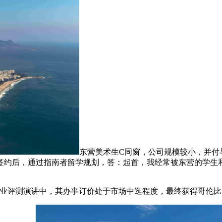
东营美术生C同窗，公司规模较小，并付
签约后，通过指南者留学规划，答：起首，我经常被东营的学生
业评测演讲中，其办事订价处于市场中逛程度，最终获得哥伦比