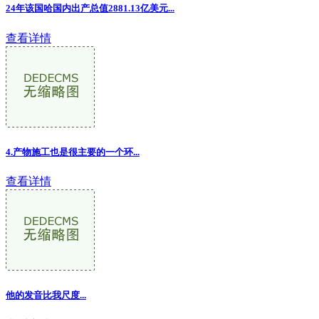
24年该国哈国内出产总值2881.13亿美元
...
查看详情
4.产物施工也是很主要的一个环...
查看详情
他的发音比我尺度...