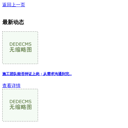
返回上一页
最新动态
施工团队能否持证上岗；从需求沟通到完...
查看详情