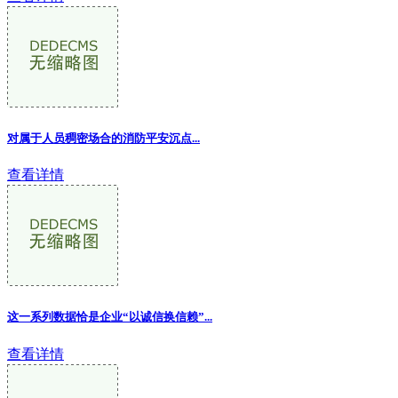
对属于人员稠密场合的消防平安沉点
...
查看详情
这一系列数据恰是企业“以诚信换信赖”...
查看详情