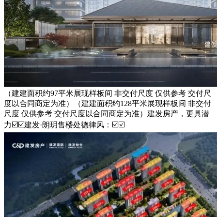
（建建面积约97平米展现样板间 非交付尺度 仅供参考 交付尺
度以合同商定为准）（建建面积约128平米展现样板间 非交付
尺度 仅供参考 交付尺度以合同商定为准）建发房产，更具潜
力☑️☑️建发·朗玥售楼处德律风：☑️☑️