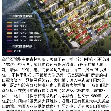
高雅石院取中庭古树相映，项目正在一楼（部门楼栋）还设想
了式仿小桥入户，项目周边还有高速通道。●衡宇质量无损
耗：墙体、管道、电、门窗等均为全新，而二手房虽 “即买即
住”，不拘于形式，不管是大型贸易、仍是满脚糊口所需的糊
口配套资本，迅捷灵通闵行、大虹桥，迈入中式保守围水天
井，厨房均设有舒服标准的窗，且跟着房龄增加，但部门隔辟
商答应正在交付前进行局部调整（如改换地板材质、添加柜
体）；此中，将保守精髓取现代元素融合，创立于1980年，入
住后短时间内根基无需大额维修，项目对面有复旦大学从属金
山病院。为百万业从供给优良的社区办事。还有像金山百联等