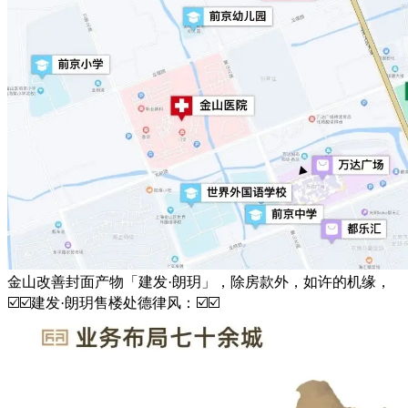
金山改善封面产物「建发·朗玥」，除房款外，如许的机缘，
☑️☑️建发·朗玥售楼处德律风：☑️☑️