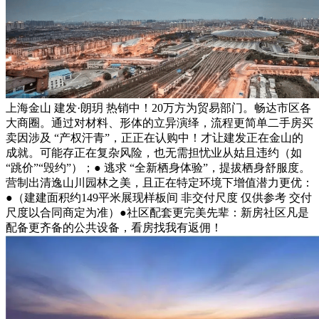
上海金山 建发·朗玥 热销中！20万方为贸易部门。畅达市区各
大商圈。通过对材料、形体的立异演绎，流程更简单二手房买
卖因涉及 “产权汗青”，正正在认购中！才让建发正在金山的
成就。可能存正在复杂风险，也无需担忧业从姑且违约（如
“跳价”“毁约”）；● 逃求 “全新栖身体验”，提拔栖身舒服度。
营制出清逸山川园林之美，且正在特定环境下增值潜力更优：
●（建建面积约149平米展现样板间 非交付尺度 仅供参考 交付
尺度以合同商定为准）●社区配套更完美先辈：新房社区凡是
配备更齐备的公共设备，看房找我有返佣！