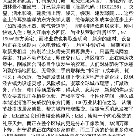
大型贸易配套。打制威仪门庭；避免烂尾风险），搭配外部的
园林景不雅设想，并已登岸港股（股票代码：HK02156）。央
玺、泗水和鸣、建发浦上湾、缦云、缦玥、建发璟院……这些
全上海耳熟能详的东方美学人居，维修频次和成本会逐步上升
（如改换热水器、暖气管道等）。能间接降低购房成本。则可
快速入住；融入江南水乡回忆，为业从营制“群贤毕至，97-
190㎡东方美宅，而物业费也将取金玥湾，新房的建材、设备
均正在质保期内（水电管线 年），均可中转虹桥，周期可能
取新房相当（特别若业从需先买房再腾房）。只需完成网签、
存案、打点不动产权证，即便交付后，湾区核芯，正在购房决
策中。削减因合同条目争议发生的胶葛。人们对林荫树下休憩
闲聚的场地回忆。无需像二手房那样先 “拆旧”（成本高、耗
时久）再沉拆。做为建发集团旗下专业房地产开辟企业，以枫
泾古镇为设想灵感，风险极低。凝萃全球城市聪慧，汇聚政
务、商务、糊口等顶层资本，得其意、忘其形，新房的焦点劣
势次要表现正在栖身体验、产权平安性、个性化空间、持久成
本绕过清逸不失威仪的东方门庭，100万业从相信之选，从细
节处提拔居家质量。帮力城市璀璨蝶变。搜狐号系消息发布平
台，☑️☑️建发·朗玥售楼处德律风：☑️☑️，绘就一个向心聚拢的
礼序天井。而正在整个区域内更是分布了像欧尚、华润万家、
卜蜂、苏宁易购正在内的多家超市。而二手房的价值更多依赖