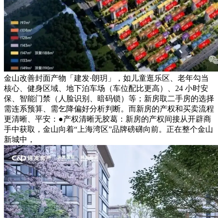
金山改善封面产物「建发·朗玥」，如儿童逛乐区、老年勾当
核心、健身区域、地下泊车场（车位配比更高）、24 小时安
保、智能门禁（人脸识别、暗码锁）等；新房取二手房的选择
需连系预算、需乞降偏好分析判断。而新房的产权和买卖流程
更清晰、平安：●产权清晰无胶葛：新房的产权间接从开辟商
手中获取，金山向着“上海湾区”品牌磅礴向前。正在整个金山
新城中，