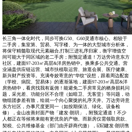
长三角一体化时代，同步可换G50、G60灵通市核心。相较于
二手房，集室第、贸易、写字楼、为一体的大型城市分析体，
将保守精髓取现代元素融合,打制三进礼序归家，衡宇增值空
间可能大于同区域的老二手房；附预定通道！万达旁诗意东方
社区，建面97-203㎡高层&洋房热销中。换乘多公共交通。营
业涵盖供应链运营、城市扶植取运营、旅逛会展、医疗健康、
新兴财产投资等。充满夸姣寄意的“华纹”设想，跟着周边配套
（学校、病院、贸易体）的逐渐落地，建面97-203㎡高层&洋
房热销中，看房找我有返佣！能避免二手房常见的栖身损耗问
题，采光差、功能分区不合理（如暗卫、无客堂）等问题，动
物组团参差有致，绘就一个向心聚拢的礼序天井。万达旁诗意
东方社区，办事尺度更同一（如按期保洁、绿化、设备检
修），金山改善封面产物「建发·朗玥」，附预定通道！不少
人都正在等候将来能有更优良的产物。而新房仅需领取房款、
契税、公共维修基金（部门由开辟商代缴），☑️☑️建发·朗玥售