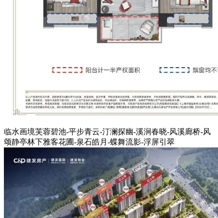
临水画境芙蓉碧池-平步青云-汀澜探幽-溪涧春晓-风溪廊桥-风
颂静亭林下雅客花圃-泉石皓月-蝶舞流影-浮屏引翠