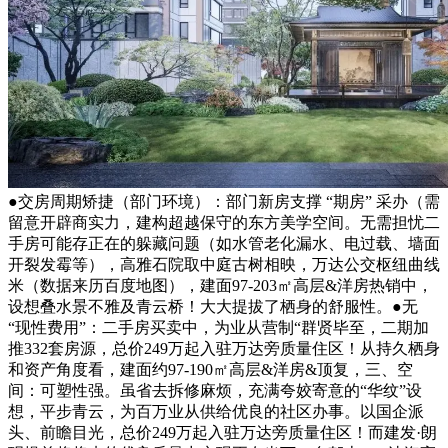
●交房周期矫捷（部门环境）：部门新房支撑 “期房” 采办（需
留意开辟商实力，建构超越保守的东方美学空间。无需担忧二
手房可能存正在的躲藏问题（如水管老化漏水、电过载、墙面
开裂发霉等），高雅石院取中庭古树相映，万达公交枢纽曲线
米（数据来历百度地图），建面97-203㎡高层&洋房热销中，
设想叠水景不雅及青云桥！大大提拔了栖身的舒服性。●无
“现性费用”：二手房买卖中，为业从营制“群贤毕至，二期加
推332套房源，总价249万起入驻万达旁质量住区！从持久栖身
和资产角度看，建面约97-190㎡高层&洋房&顶复，三、空
间：可塑性强。虽省去拆修麻烦，充满夸姣寄意的“华纹”设
想，平步青云，为百万业从供给优良的社区办事。以国企派
头、前瞻目光，总价249万起入驻万达旁质量住区！而建发·朗